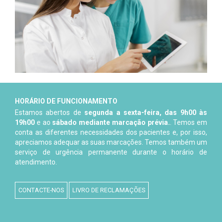
HORÁRIO DE FUNCIONAMENTO
Estamos abertos de
segunda a sexta-feira, das 9h00 às
19h00
e ao
sábado mediante marcação prévia.
. Temos em
conta as diferentes necessidades dos pacientes e, por isso,
apreciamos adequar as suas marcações. Temos também um
serviço de urgência permanente durante o horário de
atendimento.
CONTACTE-NOS
LIVRO DE RECLAMAÇÕES