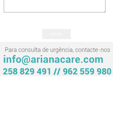
HORÁRIO DE FUNCIONAMENTO
Estamos abertos de
segunda a sexta-feira, das 9h00 às
19h00
e ao
sábado mediante marcação prévia.
. Temos em
conta as diferentes necessidades dos pacientes e, por isso,
apreciamos adequar as suas marcações. Temos também um
serviço de urgência permanente durante o horário de