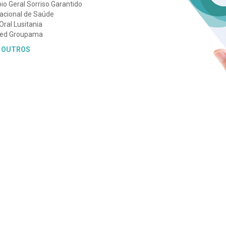
o Geral Sorriso Garantido
acional de Saúde
ral Lusitania
med Groupama
 OUTROS
SUBSCRIÇÃO DE NEWSLETTER
as 9h00 às 19h00
e ao
sábado
s diferentes necessidades dos
uas marcações. Temos também um
e atendimento.