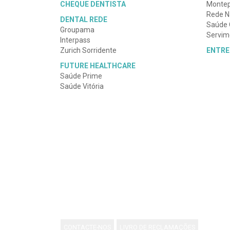
CHEQUE DENTISTA
Montepi
Rede N
DENTAL REDE
Saúde O
Groupama
Servi
Interpass
Zurich Sorridente
ENTRE
FUTURE HEALTHCARE
Saúde Prime
Saúde Vitória
HORÁRIO DE FUNCIONAMENTO
Estamos abertos de
segunda a sexta-feira, d
mediante marcação prévia.
. Temos em conta a
pacientes e, por isso, apreciamos adequar as s
serviço de urgência permanente durante o horário d
CONTACTE-NOS
LIVRO DE RECLAMAÇÕES